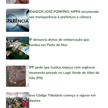
SENADOR JOSÉ PORFÍRIO: MPPA recomenda
mais transparência à prefeitura e câmara
MP denuncia donos de embarcação que
afundou em Porto de Moz
MPF pede que Justiça impeça com urgência
loteamento privado no Lago Verde de Alter do
Chão (PA)
Novo Código Tributário começa a vigorar em
Altamira