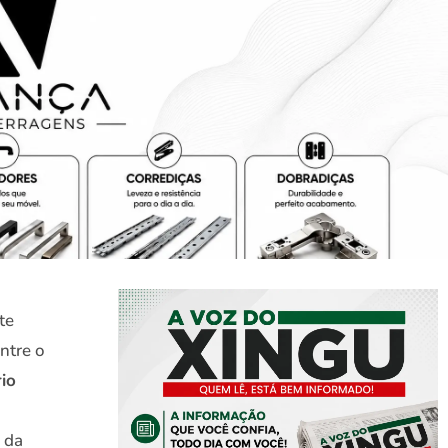
te
ntre o
rio
o da