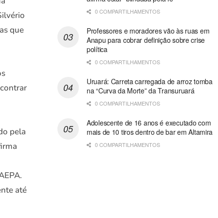
ma
0 COMPARTILHAMENTOS
ilvério
as que
Professores e moradores vão às ruas em
Anapu para cobrar definição sobre crise
política
0 COMPARTILHAMENTOS
os
Uruará: Carreta carregada de arroz tomba
contrar
na “Curva da Morte” da Transuruará
0 COMPARTILHAMENTOS
Adolescente de 16 anos é executado com
do pela
mais de 10 tiros dentro de bar em Altamira
firma
0 COMPARTILHAMENTOS
FAEPA.
nte até