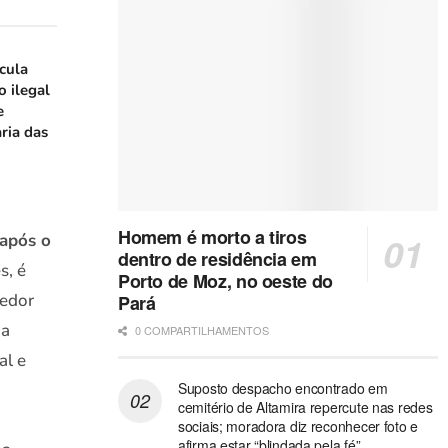
icula
o ilegal
e
ria das
Homem é morto a tiros
 após o
dentro de residência em
s, é
Porto de Moz, no oeste do
cedor
Pará
 a
0 COMPARTILHAMENTOS
al e
Suposto despacho encontrado em
cemitério de Altamira repercute nas redes
sociais; moradora diz reconhecer foto e
afirma estar “blindada pela fé”