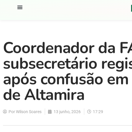
Coordenador da F
subsecretário regi
após confusão em 
de Altamira
Por
Wilson Soares
13 junho, 2026
17:29