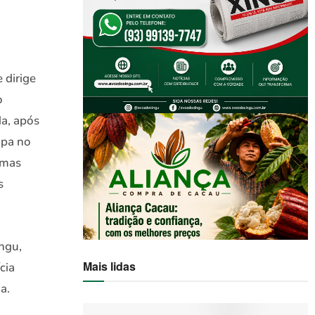
 dirige
o
da, após
apa no
imas
s
ngu,
Mais lidas
cia
a.