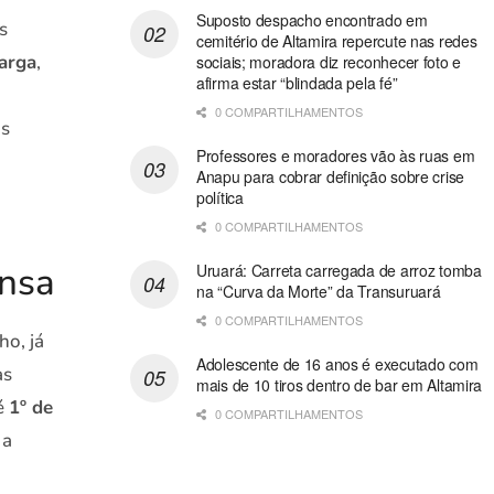
Suposto despacho encontrado em
s
cemitério de Altamira repercute nas redes
carga
,
sociais; moradora diz reconhecer foto e
afirma estar “blindada pela fé”
0 COMPARTILHAMENTOS
os
Professores e moradores vão às ruas em
Anapu para cobrar definição sobre crise
política
0 COMPARTILHAMENTOS
ensa
Uruará: Carreta carregada de arroz tomba
na “Curva da Morte” da Transuruará
0 COMPARTILHAMENTOS
ho, já
Adolescente de 16 anos é executado com
as
mais de 10 tiros dentro de bar em Altamira
té
1º de
0 COMPARTILHAMENTOS
 a