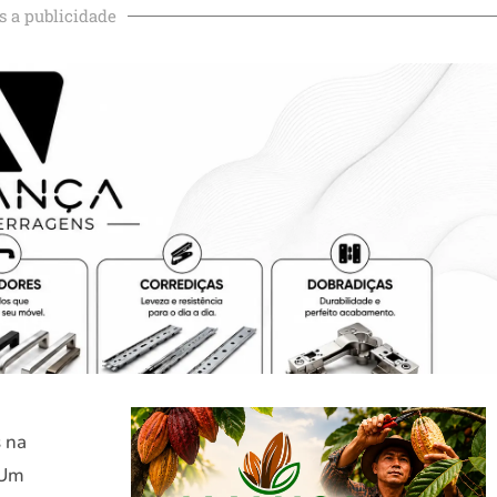
s a publicidade
s na
 Um