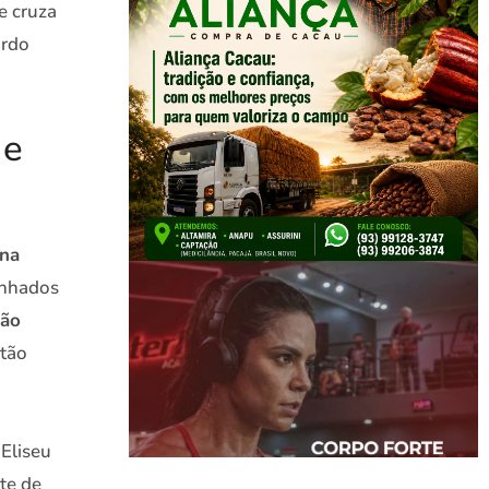
e cruza
ordo
 e
 na
inhados
não
stão
 Eliseu
te de