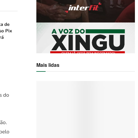
ta de
so Pix
rá
Mais lidas
s do
ão.
pelo