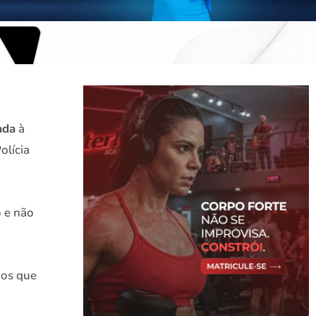
ada
à
olícia
o e não
dos que