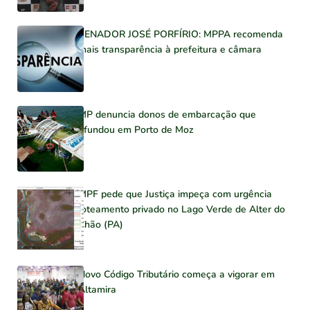
SENADOR JOSÉ PORFÍRIO: MPPA recomenda
mais transparência à prefeitura e câmara
MP denuncia donos de embarcação que
afundou em Porto de Moz
MPF pede que Justiça impeça com urgência
loteamento privado no Lago Verde de Alter do
Chão (PA)
Novo Código Tributário começa a vigorar em
Altamira