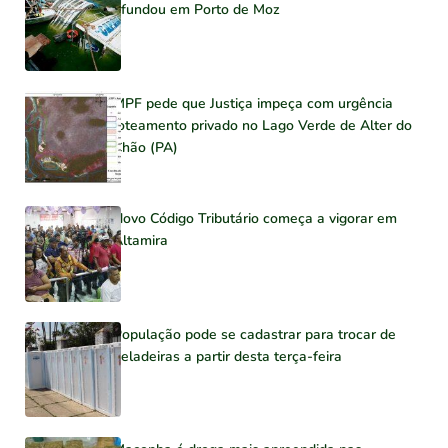
afundou em Porto de Moz
MPF pede que Justiça impeça com urgência
loteamento privado no Lago Verde de Alter do
Chão (PA)
Novo Código Tributário começa a vigorar em
Altamira
População pode se cadastrar para trocar de
geladeiras a partir desta terça-feira