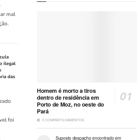
m
sar mal
ção.
icula
o ilegal
e
ria das
Homem é morto a tiros
dentro de residência em
izado
Porto de Moz, no oeste do
Pará
el foi
0 COMPARTILHAMENTOS
Suposto despacho encontrado em
.