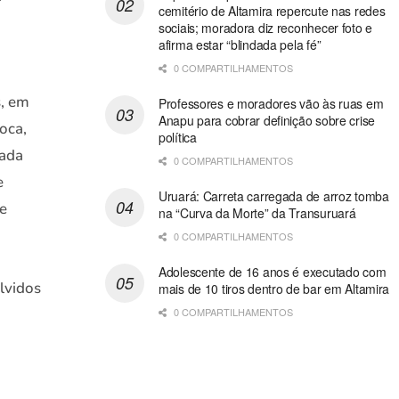
cemitério de Altamira repercute nas redes
sociais; moradora diz reconhecer foto e
afirma estar “blindada pela fé”
0 COMPARTILHAMENTOS
s, em
Professores e moradores vão às ruas em
Anapu para cobrar definição sobre crise
oca,
política
hada
0 COMPARTILHAMENTOS
e
Uruará: Carreta carregada de arroz tomba
e
na “Curva da Morte” da Transuruará
0 COMPARTILHAMENTOS
Adolescente de 16 anos é executado com
lvidos
mais de 10 tiros dentro de bar em Altamira
0 COMPARTILHAMENTOS