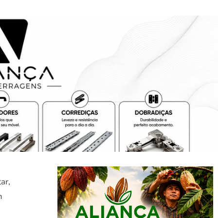
ar,
m