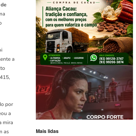
 de
uma
o
i
lente a
lto
-415,
do por
eou a
a mira
Mais lidas
m as