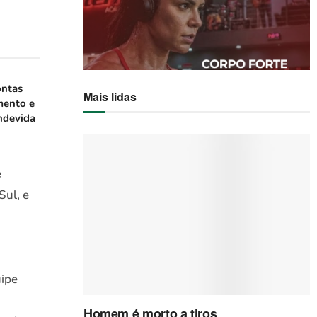
ontas
Mais lidas
mento e
ndevida
e
Sul, e
uipe
Homem é morto a tiros