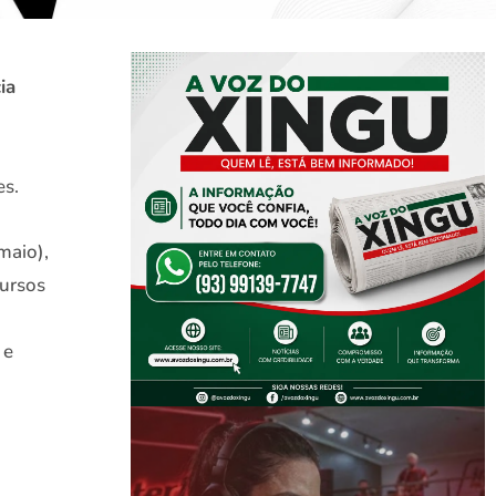
ia
es.
maio),
cursos
 e