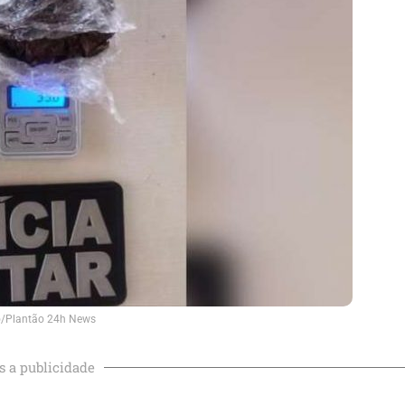
o/Plantão 24h News
s a publicidade