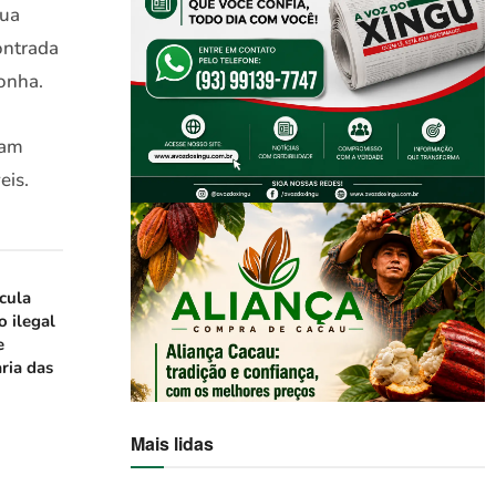
Rua
ontrada
onha.
ram
eis.
icula
o ilegal
e
ria das
Mais lidas