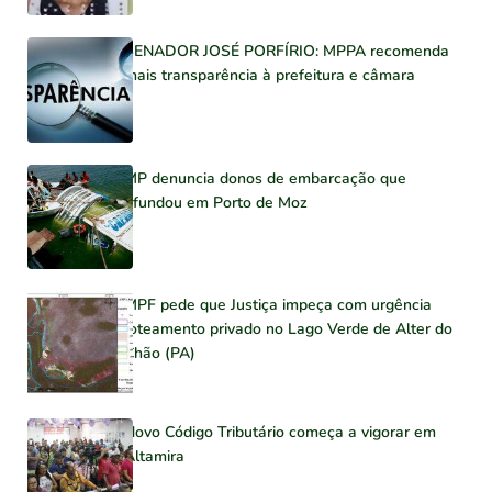
SENADOR JOSÉ PORFÍRIO: MPPA recomenda
mais transparência à prefeitura e câmara
MP denuncia donos de embarcação que
afundou em Porto de Moz
MPF pede que Justiça impeça com urgência
loteamento privado no Lago Verde de Alter do
Chão (PA)
Novo Código Tributário começa a vigorar em
Altamira