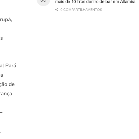
mais de 10 tiros dentro de bar em Altamira
0 COMPARTILHAMENTOS
rupá,
os
al Pará
ca
ação de
rança
 –
.