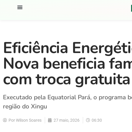
Eficiência Energét
Nova beneficia fa
com troca gratuita
Executado pela Equatorial Pará, o programa b
região do Xingu
Por
Wilson Soares
27 maio, 2026
06:30