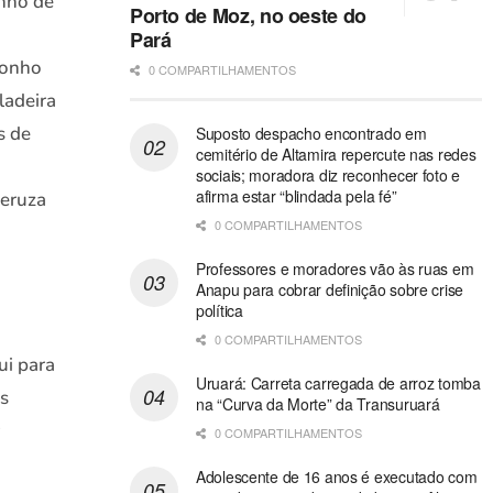
onho de
Porto de Moz, no oeste do
Pará
sonho
0 COMPARTILHAMENTOS
ladeira
s de
Suposto despacho encontrado em
cemitério de Altamira repercute nas redes
sociais; moradora diz reconhecer foto e
afirma estar “blindada pela fé”
Geruza
0 COMPARTILHAMENTOS
Professores e moradores vão às ruas em
Anapu para cobrar definição sobre crise
política
0 COMPARTILHAMENTOS
ui para
Uruará: Carreta carregada de arroz tomba
os
na “Curva da Morte” da Transuruará
0 COMPARTILHAMENTOS
Adolescente de 16 anos é executado com