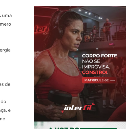
is uma
úmero
ergia
es de
ndo
ça, e
omo