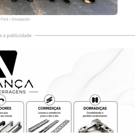
 Pará / Divulgação
s a publicidade