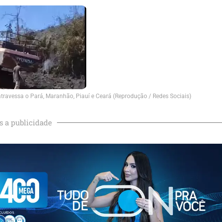
atravessa o Pará, Maranhão, Piauí e Ceará (Reprodução / Redes Sociais)
s a publicidade