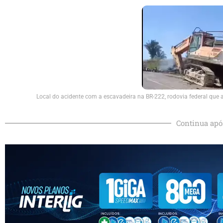
Local do acidente com a escavadeira na BR-222, rodovia federal que 
Continua apó