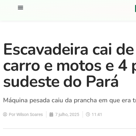
Escavadeira cai de
carro e motos e 4
sudeste do Pará
Máquina pesada caiu da prancha em que era t
Por
Wilson Soares
7 julho, 2025
11:41