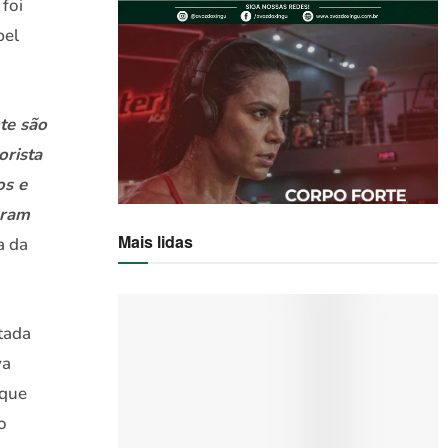
foi
bel
nte são
orista
os e
oram
Mais lidas
a da
tada
va
 que
o