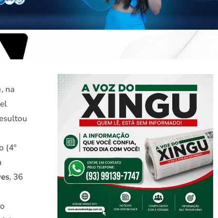
, na
el
resultou
o (4º
a
ves
, 36
 o