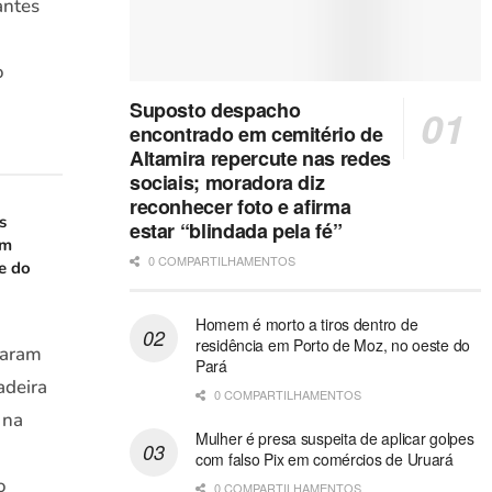
antes
o
Suposto despacho
encontrado em cemitério de
Altamira repercute nas redes
sociais; moradora diz
reconhecer foto e afirma
s
estar “blindada pela fé”
em
0 COMPARTILHAMENTOS
e do
Homem é morto a tiros dentro de
residência em Porto de Moz, no oeste do
varam
Pará
adeira
0 COMPARTILHAMENTOS
 na
Mulher é presa suspeita de aplicar golpes
com falso Pix em comércios de Uruará
o
0 COMPARTILHAMENTOS