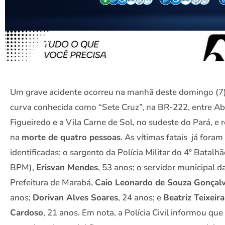
Um grave acidente ocorreu na manhã deste domingo (7)
curva conhecida como “Sete Cruz”, na BR-222, entre Ab
Figueiredo e a Vila Carne de Sol, no sudeste do Pará, e 
na
morte de quatro pessoas
. As vítimas fatais já foram
identificadas: o sargento da Polícia Militar do 4º Batalhã
BPM),
Erisvan Mendes
, 53 anos; o servidor municipal d
Prefeitura de Marabá,
Caio Leonardo de Souza Gonçal
anos;
Dorivan Alves Soares
, 24 anos; e
Beatriz Teixeira
Cardoso
, 21 anos. Em nota, a Polícia Civil informou que