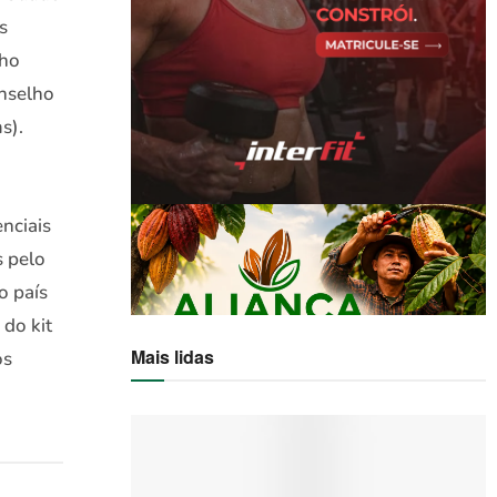
s
lho
onselho
s).
nciais
s pelo
o país
do kit
Mais lidas
os