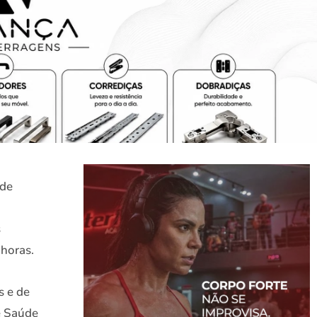
 de
s
 horas.
s e de
e Saúde