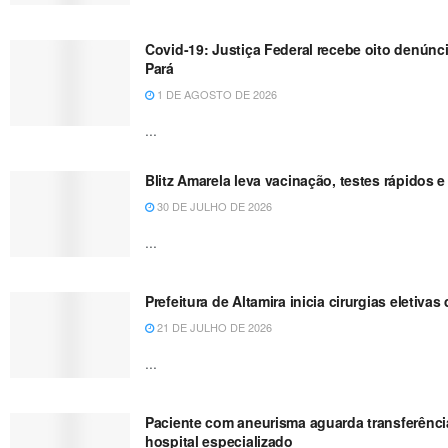
Covid-19: Justiça Federal recebe oito denún
Pará
1 DE AGOSTO DE 2026
...
Blitz Amarela leva vacinação, testes rápidos 
30 DE JULHO DE 2026
...
Prefeitura de Altamira inicia cirurgias eleti
21 DE JULHO DE 2026
...
Paciente com aneurisma aguarda transferência 
hospital especializado