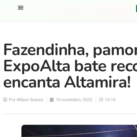
Fazendinha, pamon
ExpoAlta bate rec
encanta Altamira!
Por
Wilson Soares
10 novembro, 2025
10:16