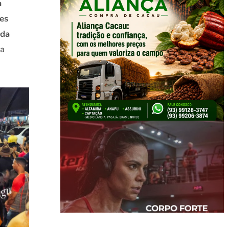
a
es
 da
ra