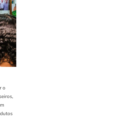
r o
seiros,
em
odutos