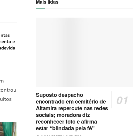
Mais lidas
ontas
mento e
ndevida
um
controu
Suposto despacho
uitos
encontrado em cemitério de
Altamira repercute nas redes
sociais; moradora diz
reconhecer foto e afirma
estar “blindada pela fé”