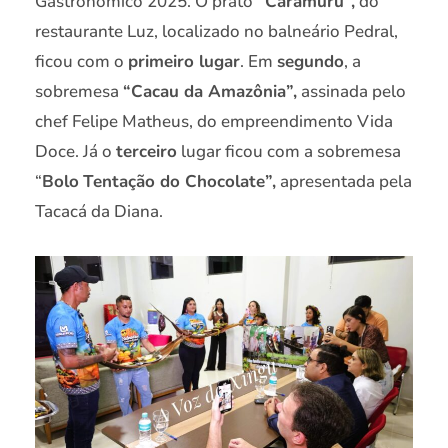
Gastronômico 2025. O prato
“Caramuru”,
do
restaurante Luz, localizado no balneário Pedral,
ficou com o
primeiro lugar
. Em
segundo
, a
sobremesa
“Cacau da Amazônia”,
assinada pelo
chef Felipe Matheus, do empreendimento Vida
Doce. Já o
terceiro
lugar ficou com a sobremesa
“
Bolo
Tentação do Chocolate”,
apresentada pela
Tacacá da Diana.