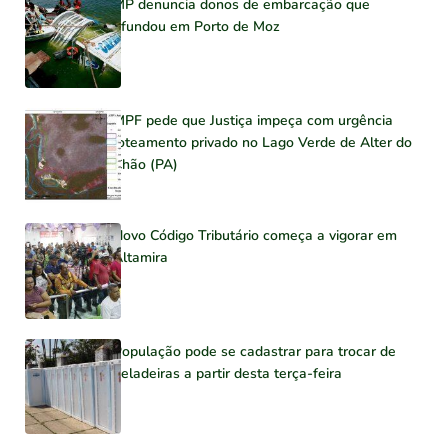
MP denuncia donos de embarcação que
afundou em Porto de Moz
MPF pede que Justiça impeça com urgência
loteamento privado no Lago Verde de Alter do
Chão (PA)
Novo Código Tributário começa a vigorar em
Altamira
População pode se cadastrar para trocar de
geladeiras a partir desta terça-feira