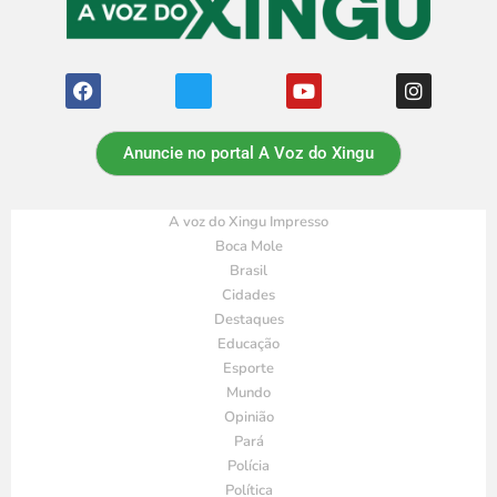
Anuncie no portal A Voz do Xingu
A voz do Xingu Impresso
Boca Mole
Brasil
Cidades
Destaques
Educação
Esporte
Mundo
Opinião
Pará
Polícia
Política