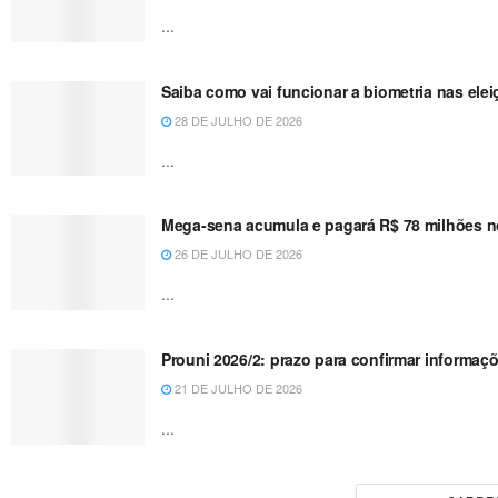
...
Saiba como vai funcionar a biometria nas ele
28 DE JULHO DE 2026
...
Mega-sena acumula e pagará R$ 78 milhões n
26 DE JULHO DE 2026
...
Prouni 2026/2: prazo para confirmar informaç
21 DE JULHO DE 2026
...