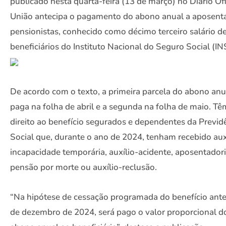
publicado nesta quarta-feira (13 de março) no Diário Ofi
União antecipa o pagamento do abono anual a aposent
pensionistas, conhecido como décimo terceiro salário d
beneficiários do Instituto Nacional do Seguro Social (IN
De acordo com o texto, a primeira parcela do abono anu
paga na folha de abril e a segunda na folha de maio. Tê
direito ao benefício segurados e dependentes da Previd
Social que, durante o ano de 2024, tenham recebido aux
incapacidade temporária, auxílio-acidente, aposentadori
pensão por morte ou auxílio-reclusão.
“Na hipótese de cessação programada do benefício ante
de dezembro de 2024, será pago o valor proporcional d