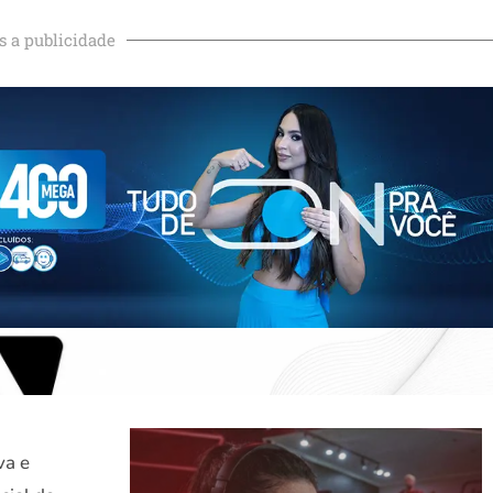
s a publicidade
va e