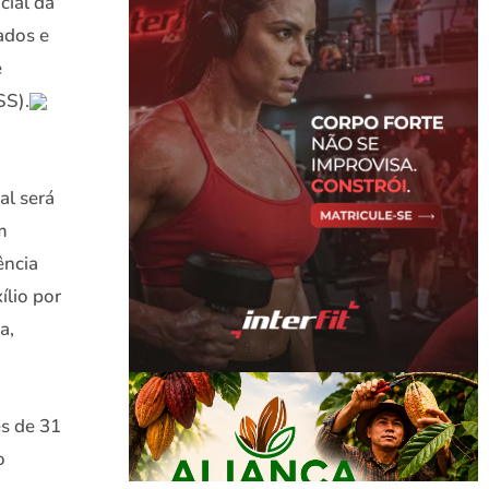
cial da
ados e
e
SS).
al será
m
ência
ílio por
a,
s de 31
o