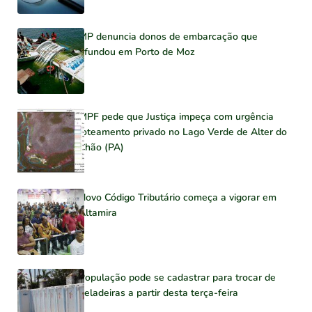
MP denuncia donos de embarcação que
afundou em Porto de Moz
MPF pede que Justiça impeça com urgência
loteamento privado no Lago Verde de Alter do
Chão (PA)
Novo Código Tributário começa a vigorar em
Altamira
População pode se cadastrar para trocar de
geladeiras a partir desta terça-feira