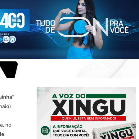
uinha”
maio)
a,
no
de