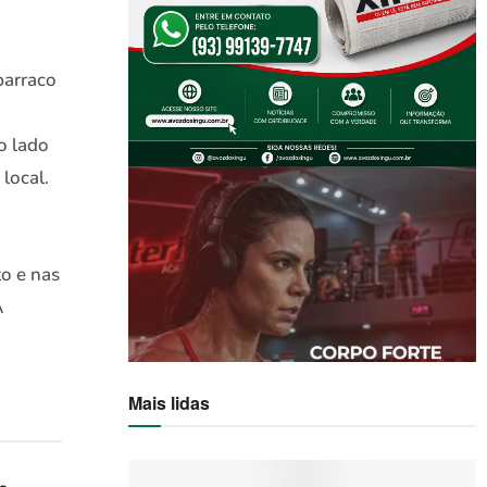
barraco
o lado
local.
o e nas
A
Mais lidas