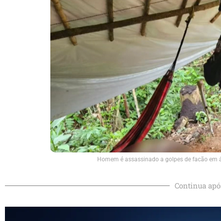
Homem é assassinado a golpes de facão em áre
Continua apó