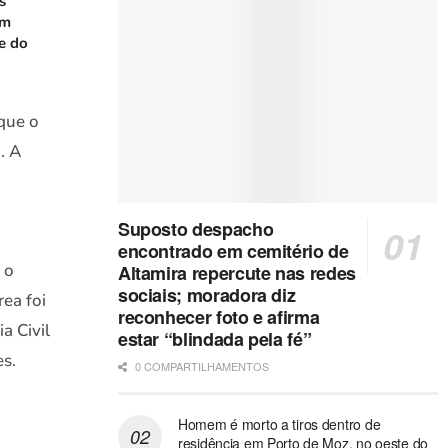
s
em
e do
que o
. A
Suposto despacho
encontrado em cemitério de
 o
Altamira repercute nas redes
sociais; moradora diz
ea foi
reconhecer foto e afirma
a Civil
estar “blindada pela fé”
es.
0 COMPARTILHAMENTOS
Homem é morto a tiros dentro de
residência em Porto de Moz, no oeste do