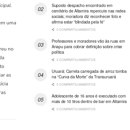
cipal
.
Suposto despacho encontrado em
cemitério de Altamira repercute nas redes
sociais; moradora diz reconhecer foto e
afirma estar “blindada pela fé”
 em uma
0 COMPARTILHAMENTOS
Professores e moradores vão às ruas em
Anapu para cobrar definição sobre crise
reu no
política
 da
0 COMPARTILHAMENTOS
uto
Uruará: Carreta carregada de arroz tomba
ar as
na “Curva da Morte” da Transuruará
ícia
0 COMPARTILHAMENTOS
ras
Adolescente de 16 anos é executado com
mais de 10 tiros dentro de bar em Altamira
0 COMPARTILHAMENTOS