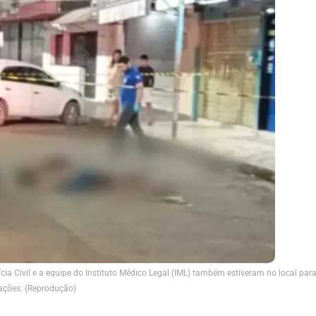
ícia Civil e a equipe do Instituto Médico Legal (IML) também estiveram no local par
igações. (Reprodução)