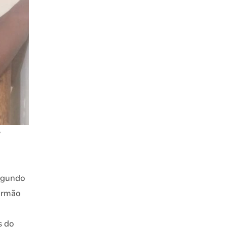
segundo
 irmão
s do