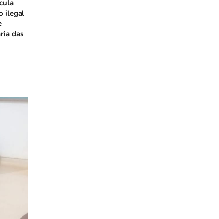
icula
o ilegal
e
ria das