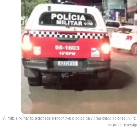
A Polícia Militar foi acionada e encontrou o corpo da vítima caído no chão. A Pol
iniciar as invest