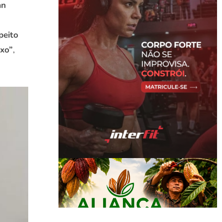
an
peito
xo”
,