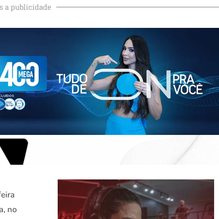
s a publicidade
eira
a, no