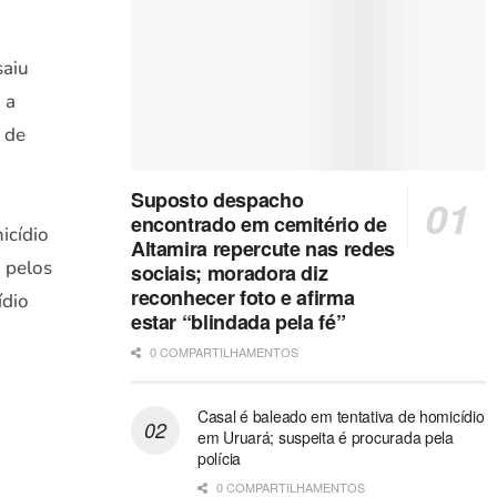
saiu
 a
a de
Suposto despacho
encontrado em cemitério de
icídio
Altamira repercute nas redes
a pelos
sociais; moradora diz
reconhecer foto e afirma
ídio
estar “blindada pela fé”
0 COMPARTILHAMENTOS
Casal é baleado em tentativa de homicídio
em Uruará; suspeita é procurada pela
polícia
0 COMPARTILHAMENTOS