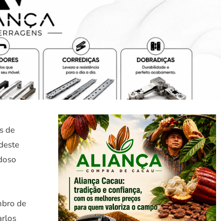
s de
deste
idoso
mbro de
arlos