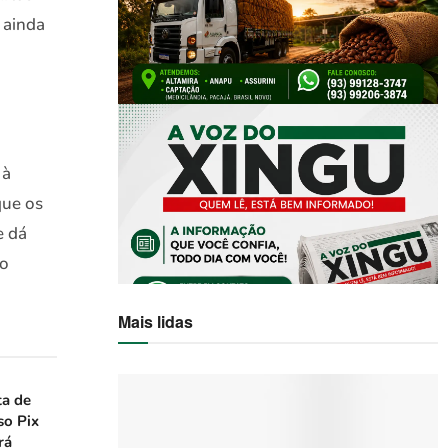
 ainda
 à
que os
e dá
do
Mais lidas
ta de
so Pix
rá