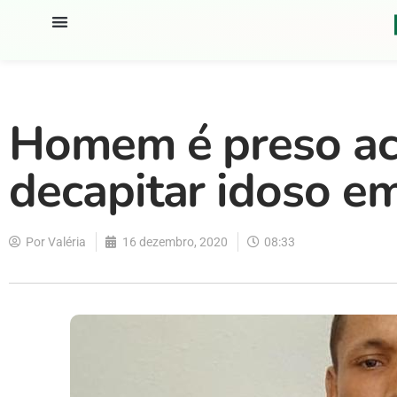
Homem é preso ac
decapitar idoso e
Por
Valéria
16 dezembro, 2020
08:33