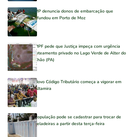
MP denuncia donos de embarcação que
afundou em Porto de Moz
MPF pede que Justiça impeça com urgência
loteamento privado no Lago Verde de Alter do
Chão (PA)
Novo Código Tributário começa a vigorar em
Altamira
População pode se cadastrar para trocar de
geladeiras a partir desta terça-feira