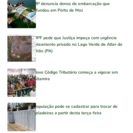
MP denuncia donos de embarcação que
afundou em Porto de Moz
MPF pede que Justiça impeça com urgência
loteamento privado no Lago Verde de Alter do
Chão (PA)
Novo Código Tributário começa a vigorar em
Altamira
População pode se cadastrar para trocar de
geladeiras a partir desta terça-feira