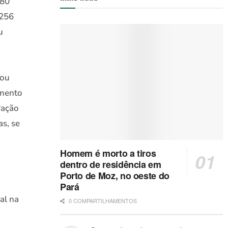
 80
.256
u
 ou
imento
ração
as, se
Homem é morto a tiros
dentro de residência em
Porto de Moz, no oeste do
Pará
al na
0 COMPARTILHAMENTOS