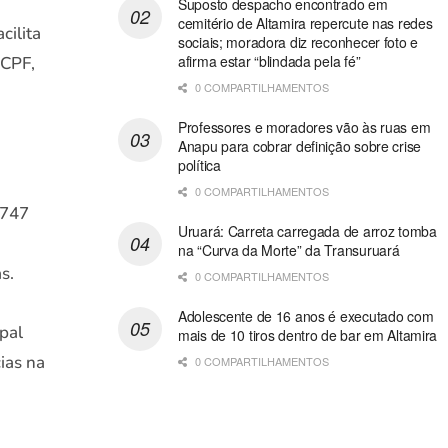
Suposto despacho encontrado em
cemitério de Altamira repercute nas redes
cilita
sociais; moradora diz reconhecer foto e
afirma estar “blindada pela fé”
 CPF,
0 COMPARTILHAMENTOS
Professores e moradores vão às ruas em
Anapu para cobrar definição sobre crise
política
0 COMPARTILHAMENTOS
 747
Uruará: Carreta carregada de arroz tomba
na “Curva da Morte” da Transuruará
s.
0 COMPARTILHAMENTOS
Adolescente de 16 anos é executado com
pal
mais de 10 tiros dentro de bar em Altamira
ias na
0 COMPARTILHAMENTOS