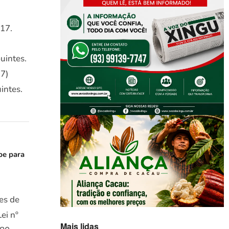
017.
uintes.
17)
intes.
be para
tes de
ei nº
Mais lidas