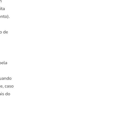
m
ita
nto).
go de
pela
Quando
 e, caso
ais do