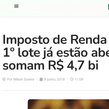
Imposto de Renda 
1º lote já estão ab
somam R$ 4,7 bi
Por
Wilson Soares
8 junho, 2018
11:08