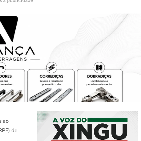
s ao
IRPF) de