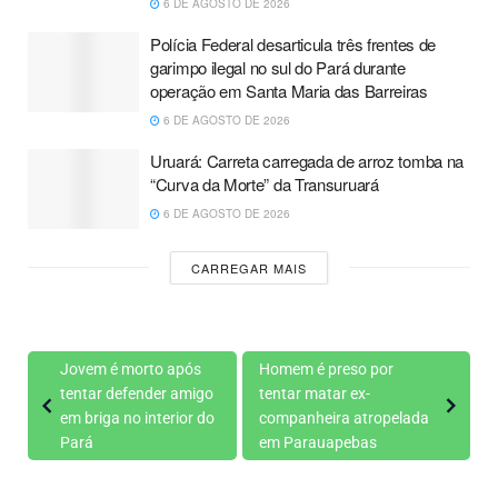
6 DE AGOSTO DE 2026
Polícia Federal desarticula três frentes de
garimpo ilegal no sul do Pará durante
operação em Santa Maria das Barreiras
6 DE AGOSTO DE 2026
Uruará: Carreta carregada de arroz tomba na
“Curva da Morte” da Transuruará
6 DE AGOSTO DE 2026
CARREGAR MAIS
Jovem é morto após
Homem é preso por
tentar defender amigo
tentar matar ex-
em briga no interior do
companheira atropelada
Pará
em Parauapebas