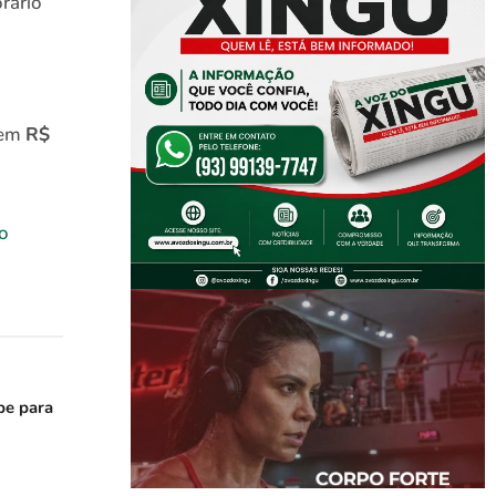
rário
 em
R$
no
be para