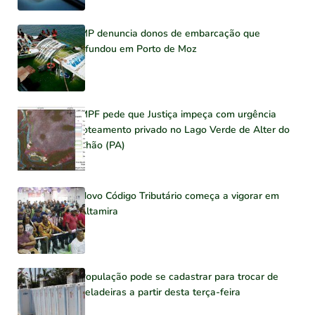
MP denuncia donos de embarcação que
afundou em Porto de Moz
MPF pede que Justiça impeça com urgência
loteamento privado no Lago Verde de Alter do
Chão (PA)
Novo Código Tributário começa a vigorar em
Altamira
População pode se cadastrar para trocar de
geladeiras a partir desta terça-feira