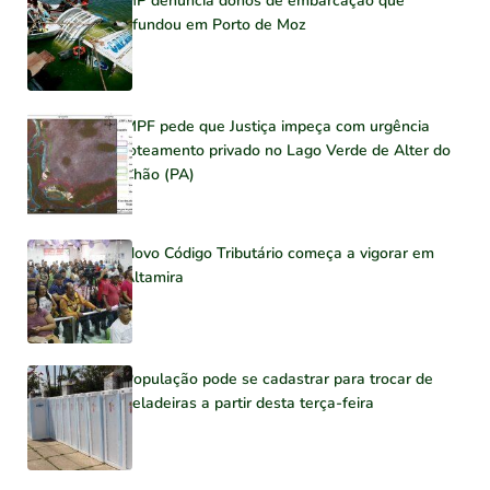
MP denuncia donos de embarcação que
afundou em Porto de Moz
MPF pede que Justiça impeça com urgência
loteamento privado no Lago Verde de Alter do
Chão (PA)
Novo Código Tributário começa a vigorar em
Altamira
População pode se cadastrar para trocar de
geladeiras a partir desta terça-feira