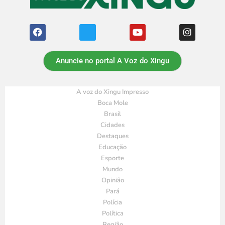
Anuncie no portal A Voz do Xingu
A voz do Xingu Impresso
Boca Mole
Brasil
Cidades
Destaques
Educação
Esporte
Mundo
Opinião
Pará
Polícia
Política
Região