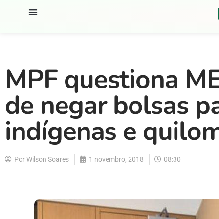
MPF questiona ME
de negar bolsas p
indígenas e quilo
Por
Wilson Soares
1 novembro, 2018
08:30