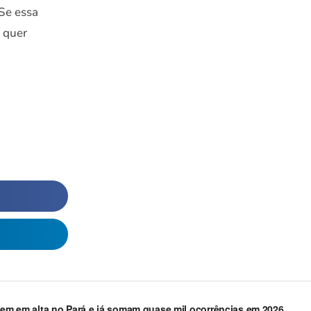
 Se essa
 quer
guem em alta no Pará e já somam quase mil ocorrências em 2026