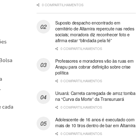
0 COMPARTILHAMENTOS
Suposto despacho encontrado em
cemitério de Altamira repercute nas redes
sociais; moradora diz reconhecer foto e
afirma estar “blindada pela fé”
ões
0 COMPARTILHAMENTOS
Bolsa
Professores e moradores vão às ruas em
Anapu para cobrar definição sobre crise
política
a
0 COMPARTILHAMENTOS
.
Uruará: Carreta carregada de arroz tomba
na “Curva da Morte” da Transuruará
e cada
0 COMPARTILHAMENTOS
Adolescente de 16 anos é executado com
mais de 10 tiros dentro de bar em Altamira
0 COMPARTILHAMENTOS