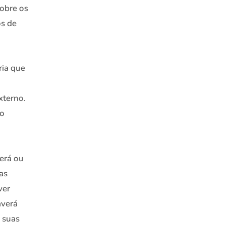
obre os
os de
ria que
xterno.
do
erá ou
as
ver
averá
 suas