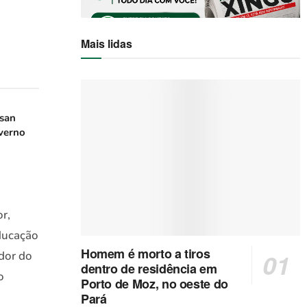
Mais lidas
san
verno
r,
Educação
Homem é morto a tiros
dor do
dentro de residência em
o
Porto de Moz, no oeste do
Pará