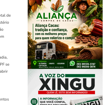
tal de
stério
ão
 em
dia,
PF se
abrir
entos