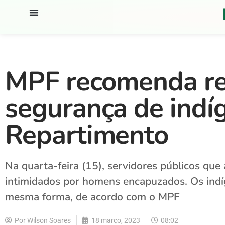
MPF recomenda re
segurança de ind
Repartimento
Na quarta-feira (15), servidores públicos qu
intimidados por homens encapuzados. Os ind
mesma forma, de acordo com o MPF
Por
Wilson Soares
18 março, 2023
08:02