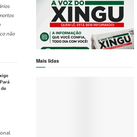
ários
mortos
e
ico não
Mais lidas
xige
 Pará
 de
ional