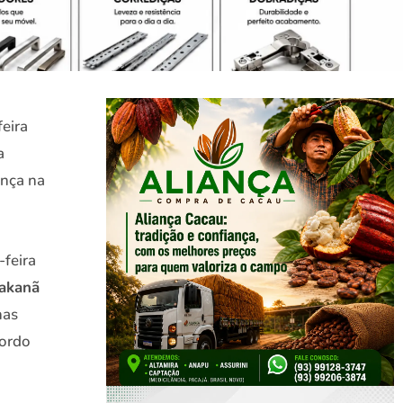
feira
a
ança na
feira
rakanã
nas
ordo