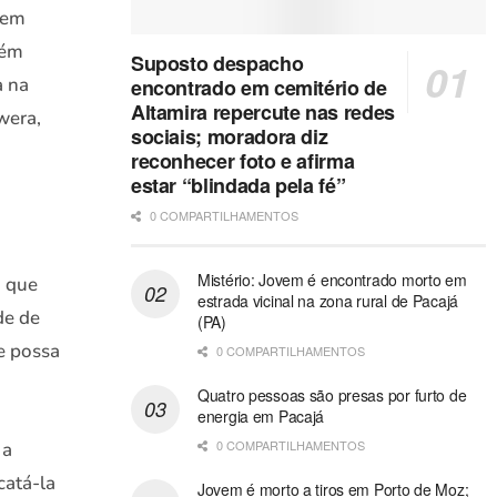
 em
lém
Suposto despacho
a na
encontrado em cemitério de
Altamira repercute nas redes
wera,
sociais; moradora diz
reconhecer foto e afirma
estar “blindada pela fé”
0 COMPARTILHAMENTOS
Mistério: Jovem é encontrado morto em
o que
estrada vicinal na zona rural de Pacajá
de de
(PA)
e possa
0 COMPARTILHAMENTOS
Quatro pessoas são presas por furto de
energia em Pacajá
0 COMPARTILHAMENTOS
 a
catá-la
Jovem é morto a tiros em Porto de Moz;