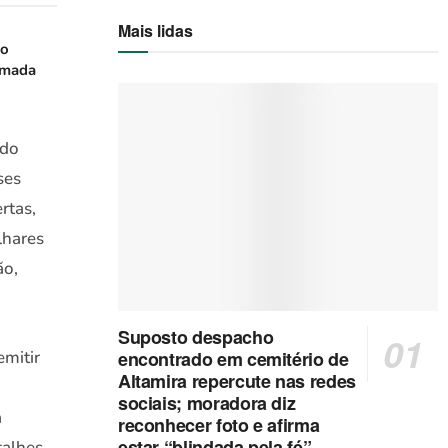
Mais lidas
do
amada
 do
ses
rtas,
lhares
ão,
Suposto despacho
mitir
encontrado em cemitério de
Altamira repercute nas redes
sociais; moradora diz
a
reconhecer foto e afirma
estar “blindada pela fé”
talhes