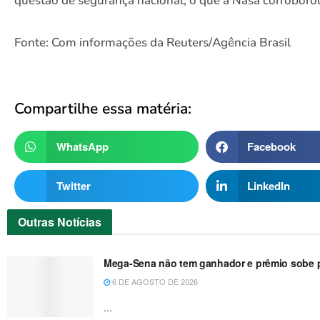
questão de segurança nacional, o que a Nasa corroboro
Fonte: Com informações da Reuters/Agência Brasil
Compartilhe essa matéria:
WhatsApp
Facebook
Twitter
LinkedIn
Outras
Notícias
Mega-Sena não tem ganhador e prêmio sobe p
6 DE AGOSTO DE 2026
...