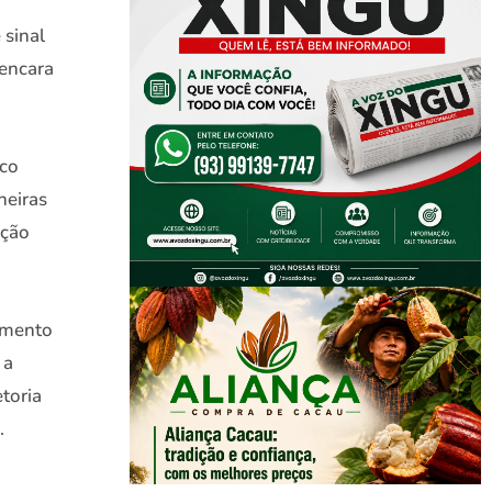
 sinal
 encara
oco
neiras
ação
amento
 a
etoria
.