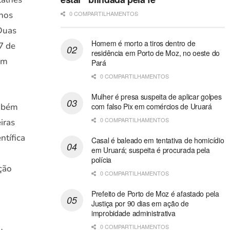
enos
0 COMPARTILHAMENTOS
 Duas
Homem é morto a tiros dentro de
7 de
residência em Porto de Moz, no oeste do
em
Pará
0 COMPARTILHAMENTOS
Mulher é presa suspeita de aplicar golpes
com falso Pix em comércios de Uruará
ambém
0 COMPARTILHAMENTOS
iras
ntífica
Casal é baleado em tentativa de homicídio
em Uruará; suspeita é procurada pela
polícia
ção
0 COMPARTILHAMENTOS
Prefeito de Porto de Moz é afastado pela
Justiça por 90 dias em ação de
improbidade administrativa
0 COMPARTILHAMENTOS