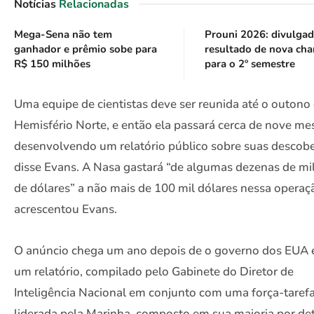
Notícias
Relacionadas
Mega-Sena não tem
Prouni 2026: divulga
ganhador e prêmio sobe para
resultado de nova ch
R$ 150 milhões
para o 2º semestre
Uma equipe de cientistas deve ser reunida até o outono
Hemisfério Norte, e então ela passará cerca de nove me
desenvolvendo um relatório público sobre suas descobe
disse Evans. A Nasa gastará “de algumas dezenas de mi
de dólares” a não mais de 100 mil dólares nessa operaç
acrescentou Evans.
O anúncio chega um ano depois de o governo dos EUA e
um relatório, compilado pelo Gabinete do Diretor de
Inteligência Nacional em conjunto com uma força-taref
liderada pela Marinha, composto em sua maioria por de