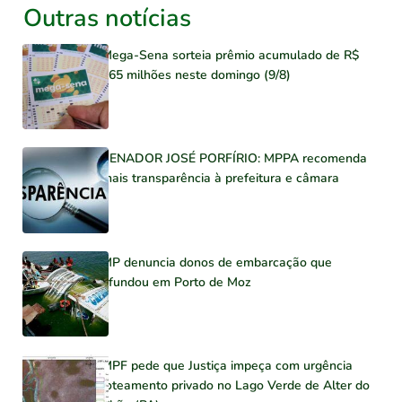
Outras notícias
Mega-Sena sorteia prêmio acumulado de R$
165 milhões neste domingo (9/8)
SENADOR JOSÉ PORFÍRIO: MPPA recomenda
mais transparência à prefeitura e câmara
MP denuncia donos de embarcação que
afundou em Porto de Moz
MPF pede que Justiça impeça com urgência
loteamento privado no Lago Verde de Alter do