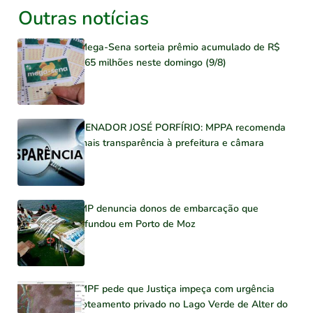
Outras notícias
Mega-Sena sorteia prêmio acumulado de R$
165 milhões neste domingo (9/8)
SENADOR JOSÉ PORFÍRIO: MPPA recomenda
mais transparência à prefeitura e câmara
MP denuncia donos de embarcação que
afundou em Porto de Moz
MPF pede que Justiça impeça com urgência
loteamento privado no Lago Verde de Alter do