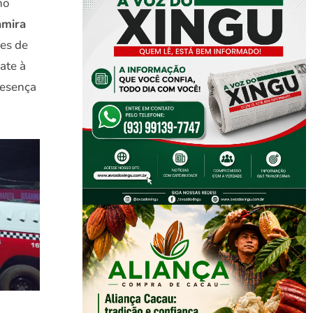
no
amira
ões de
ate à
resença