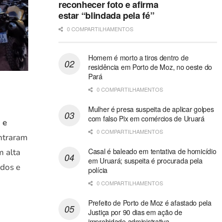
reconhecer foto e afirma
estar “blindada pela fé”
0 COMPARTILHAMENTOS
Homem é morto a tiros dentro de
residência em Porto de Moz, no oeste do
Pará
0 COMPARTILHAMENTOS
Mulher é presa suspeita de aplicar golpes
com falso Pix em comércios de Uruará
 e
0 COMPARTILHAMENTOS
ntraram
Casal é baleado em tentativa de homicídio
m alta
em Uruará; suspeita é procurada pela
ados e
polícia
0 COMPARTILHAMENTOS
Prefeito de Porto de Moz é afastado pela
Justiça por 90 dias em ação de
improbidade administrativa