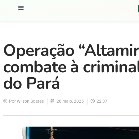
Operação “Altamir
combate à crimina
do Pará
Por
Wilson Soares
26 maio, 2025
22:37