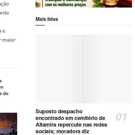
ação
arda
Mais lidas
a e
r maior
s
em
e do
Suposto despacho
encontrado em cemitério de
Altamira repercute nas redes
sociais; moradora diz