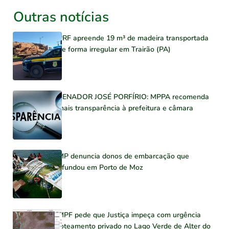
Outras notícias
PRF apreende 19 m³ de madeira transportada
de forma irregular em Trairão (PA)
SENADOR JOSÉ PORFÍRIO: MPPA recomenda
mais transparência à prefeitura e câmara
MP denuncia donos de embarcação que
afundou em Porto de Moz
MPF pede que Justiça impeça com urgência
loteamento privado no Lago Verde de Alter do