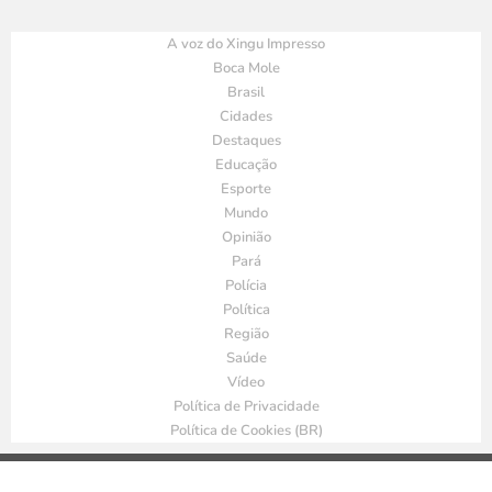
A voz do Xingu Impresso
Boca Mole
Brasil
Cidades
Destaques
Educação
Esporte
Mundo
Opinião
Pará
Polícia
Política
Região
Saúde
Vídeo
Política de Privacidade
Política de Cookies (BR)
Desenvolvido por William Soares - 93 99146-2914