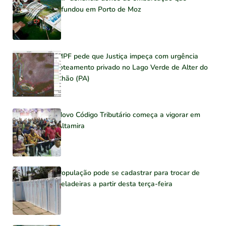
afundou em Porto de Moz
MPF pede que Justiça impeça com urgência
loteamento privado no Lago Verde de Alter do
Chão (PA)
Novo Código Tributário começa a vigorar em
Altamira
População pode se cadastrar para trocar de
geladeiras a partir desta terça-feira