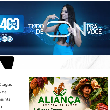
álogas
o de
njunta,
eu