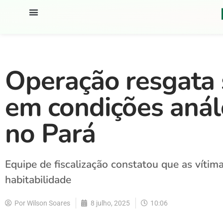
Operação resgata 
em condições anál
no Pará
Equipe de fiscalização constatou que as víti
habitabilidade
Por
Wilson Soares
8 julho, 2025
10:06