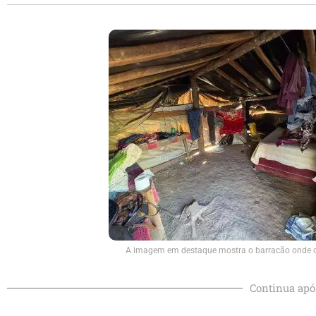
A imagem em destaque mostra o barracão onde os
Continua apó