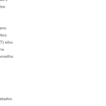
tre
dano
itos
T) e/ou
 na
onselho
atados.