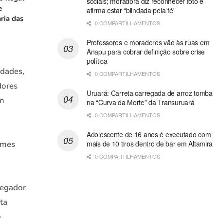
sociais; moradora diz reconhecer foto e
e
afirma estar “blindada pela fé”
ria das
0 COMPARTILHAMENTOS
Professores e moradores vão às ruas em
Anapu para cobrar definição sobre crise
política
idades,
0 COMPARTILHAMENTOS
dores
Uruará: Carreta carregada de arroz tomba
em
na “Curva da Morte” da Transuruará
0 COMPARTILHAMENTOS
Adolescente de 16 anos é executado com
ames
mais de 10 tiros dentro de bar em Altamira
0 COMPARTILHAMENTOS
regador
ta
a