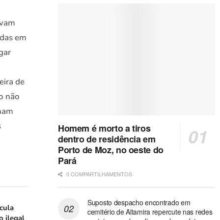
avam
adas em
gar
eira de
o não
nham
s
Homem é morto a tiros
dentro de residência em
Porto de Moz, no oeste do
Pará
0 COMPARTILHAMENTOS
Suposto despacho encontrado em
icula
cemitério de Altamira repercute nas redes
o ilegal