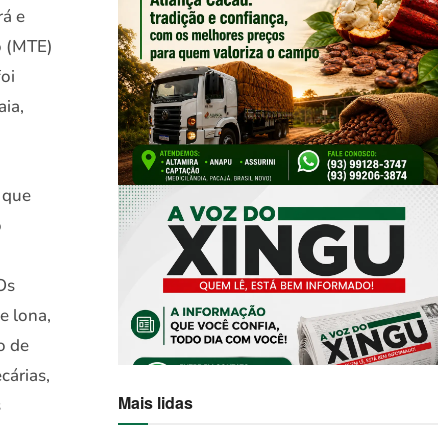
rá e
o (MTE)
oi
aia,
 que
o
Os
e lona,
o de
cárias,
Mais lidas
s