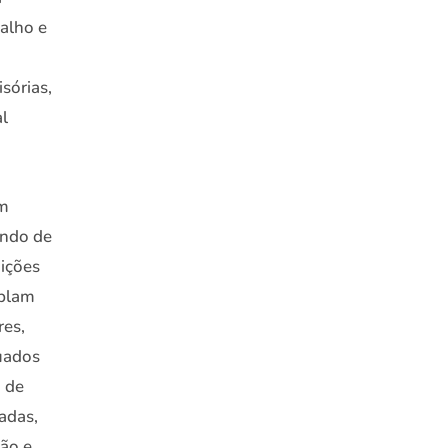
balho e
sórias,
l
ém
undo de
ições
mplam
res,
uados
 de
adas,
ção e