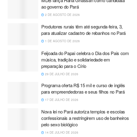
MDB lança Hana Ghassan como candidata
ao governo do Pará
2 DE AGOSTO DE 2026
Produtores rurais têm até segunda-feira, 3,
para atualizar cadastro de rebanhos no Pará
1 DE AGOSTO DE 2026
Feijoada do Papai celebra o Dia dos Pais com
música, tradição e solidariedade em
preparação para o Círio
29 DE JULHO DE 2026
Programa oferta R$ 15 mil e curso de inglês
para empreendedoras e seus filhos no Pará
17 DE JULHO DE 2026
Nova lei no Pará autoriza templos e escolas
confessionais a restringirem uso de banheiros
pelo sexo biológico
14 DE JULHO DE 2026