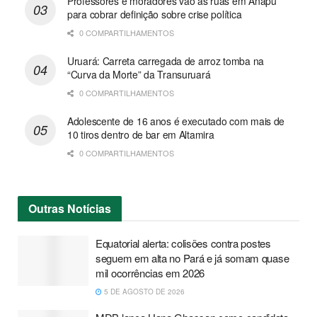
Professores e moradores vão às ruas em Anapu
para cobrar definição sobre crise política
0 COMPARTILHAMENTOS
Uruará: Carreta carregada de arroz tomba na
“Curva da Morte” da Transuruará
0 COMPARTILHAMENTOS
Adolescente de 16 anos é executado com mais de
10 tiros dentro de bar em Altamira
0 COMPARTILHAMENTOS
Outras
Notícias
Equatorial alerta: colisões contra postes
seguem em alta no Pará e já somam quase
mil ocorrências em 2026
5 DE AGOSTO DE 2026