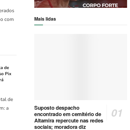
derados
Mais lidas
do com
ta de
so Pix
rá
tal de
Suposto despacho
m: a
encontrado em cemitério de
Altamira repercute nas redes
sociais; moradora diz