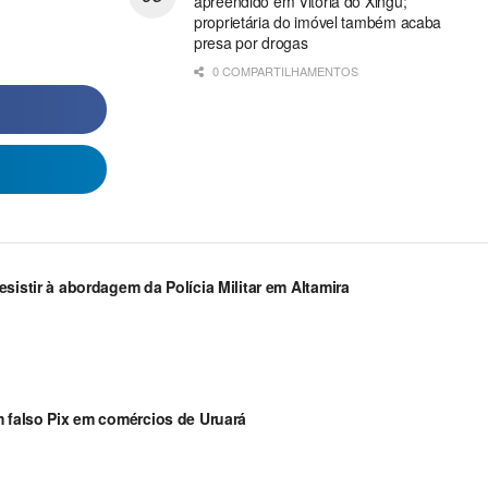
apreendido em Vitória do Xingu;
proprietária do imóvel também acaba
presa por drogas
0 COMPARTILHAMENTOS
sistir à abordagem da Polícia Militar em Altamira
m falso Pix em comércios de Uruará