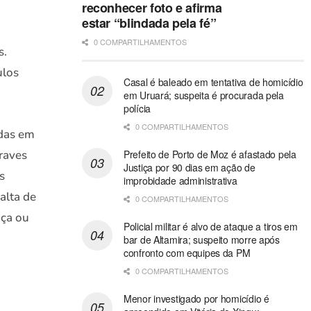
reconhecer foto e afirma
estar “blindada pela fé”
0 COMPARTILHAMENTOS
s.
ulos
Casal é baleado em tentativa de homicídio
em Uruará; suspeita é procurada pela
polícia
0 COMPARTILHAMENTOS
adas em
raves
Prefeito de Porto de Moz é afastado pela
Justiça por 90 dias em ação de
s
improbidade administrativa
alta de
0 COMPARTILHAMENTOS
nça ou
Policial militar é alvo de ataque a tiros em
bar de Altamira; suspeito morre após
confronto com equipes da PM
0 COMPARTILHAMENTOS
Menor investigado por homicídio é