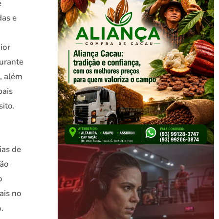
e
das e
ior
durante
, além
pais
sito.
ias de
ção
o
ais no
.