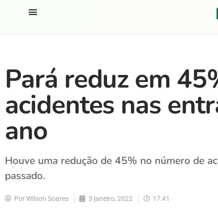
Pará reduz em 45
acidentes nas entr
ano
Houve uma redução de 45% no número de aci
passado.
Por
Wilson Soares
3 janeiro, 2022
17:41