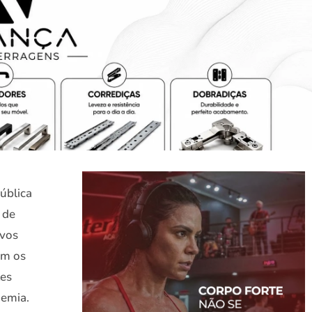
Pública
 de
ovos
om os
tes
demia.