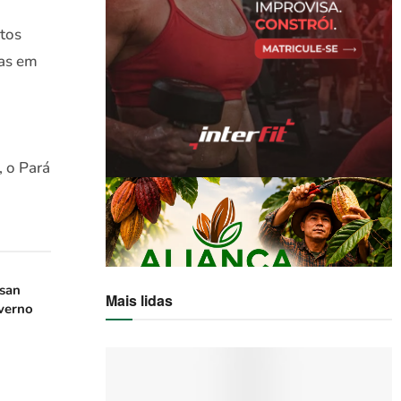
itos
das em
 o Pará
san
Mais lidas
verno