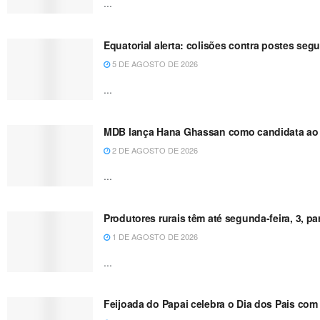
...
Equatorial alerta: colisões contra postes se
5 DE AGOSTO DE 2026
...
MDB lança Hana Ghassan como candidata ao 
2 DE AGOSTO DE 2026
...
Produtores rurais têm até segunda-feira, 3, p
1 DE AGOSTO DE 2026
...
Feijoada do Papai celebra o Dia dos Pais com 