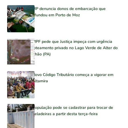
MP denuncia donos de embarcação que
afundou em Porto de Moz
MPF pede que Justiça impeça com urgência
loteamento privado no Lago Verde de Alter do
Chão (PA)
Novo Código Tributário começa a vigorar em
Altamira
População pode se cadastrar para trocar de
geladeiras a partir desta terça-feira