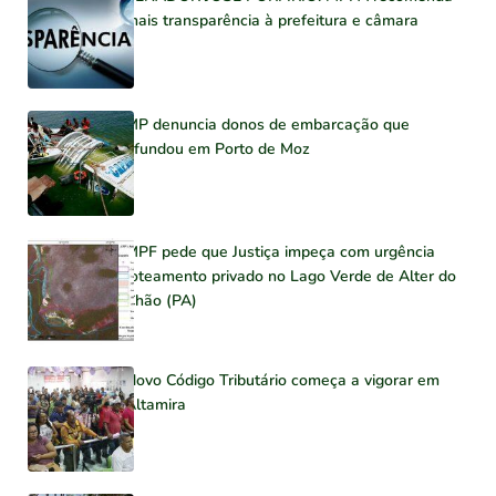
mais transparência à prefeitura e câmara
MP denuncia donos de embarcação que
afundou em Porto de Moz
MPF pede que Justiça impeça com urgência
loteamento privado no Lago Verde de Alter do
Chão (PA)
Novo Código Tributário começa a vigorar em
Altamira