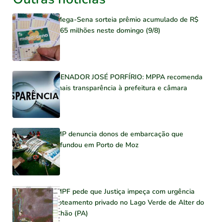
Mega-Sena sorteia prêmio acumulado de R$
165 milhões neste domingo (9/8)
SENADOR JOSÉ PORFÍRIO: MPPA recomenda
mais transparência à prefeitura e câmara
MP denuncia donos de embarcação que
afundou em Porto de Moz
MPF pede que Justiça impeça com urgência
loteamento privado no Lago Verde de Alter do
Chão (PA)