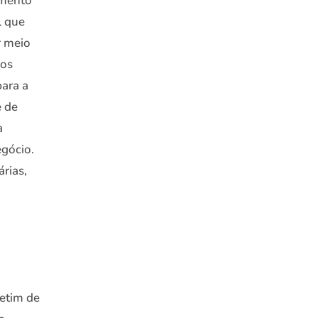
amento
l que
r meio
ros
para a
e de
a
egócio.
rias,
letim de