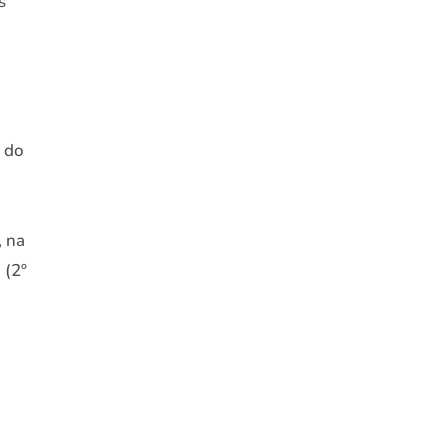
s
 do
, na
 (2º