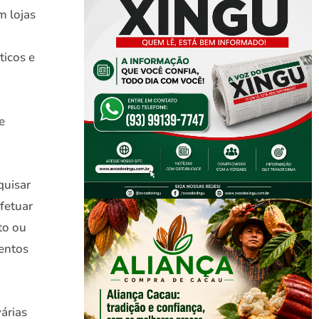
m lojas
ticos e
e
quisar
efetuar
to ou
entos
árias