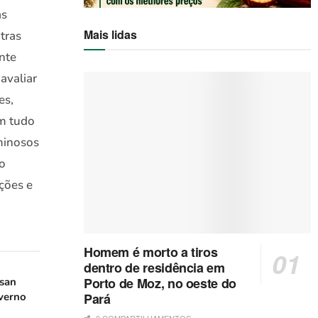
as
Mais lidas
tras
nte
avaliar
es,
em tudo
minosos
 o
ações e
Homem é morto a tiros
dentro de residência em
Porto de Moz, no oeste do
san
verno
Pará