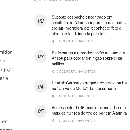
0 COMPARTILHAMENTOS
Suposto despacho encontrado em
cemitério de Altamira repercute nas redes
sociais; moradora diz reconhecer foto e
afirma estar “blindada pela fé”
0 COMPARTILHAMENTOS
umidor
Professores e moradores vão às ruas em
Anapu para cobrar definição sobre crise
o é
política
a opção
0 COMPARTILHAMENTOS
er e
Uruará: Carreta carregada de arroz tomba
na “Curva da Morte” da Transuruará
0 COMPARTILHAMENTOS
Adolescente de 16 anos é executado com
mais de 10 tiros dentro de bar em Altamira
lor
0 COMPARTILHAMENTOS