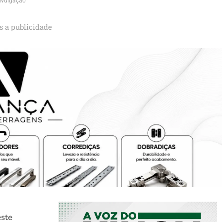
ivulgação
s a publicidade
este