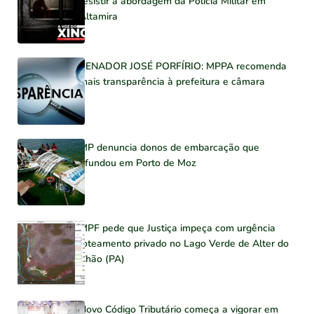
resistir à abordagem da Polícia Militar em
Altamira
SENADOR JOSÉ PORFÍRIO: MPPA recomenda
mais transparência à prefeitura e câmara
MP denuncia donos de embarcação que
afundou em Porto de Moz
MPF pede que Justiça impeça com urgência
loteamento privado no Lago Verde de Alter do
Chão (PA)
Novo Código Tributário começa a vigorar em