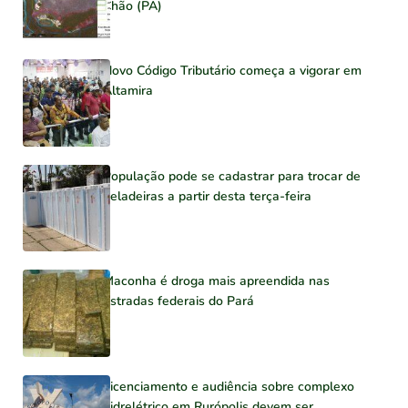
Chão (PA)
Novo Código Tributário começa a vigorar em
Altamira
População pode se cadastrar para trocar de
geladeiras a partir desta terça-feira
Maconha é droga mais apreendida nas
estradas federais do Pará
Licenciamento e audiência sobre complexo
hidrelétrico em Rurópolis devem ser