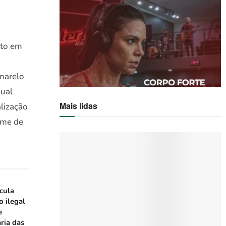
nto em
amarelo
qual
Mais lidas
alização
ume de
icula
o ilegal
e
ria das