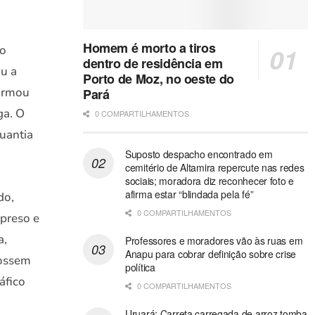
Homem é morto a tiros
lo
dentro de residência em
u a
Porto de Moz, no oeste do
firmou
Pará
ga. O
0 COMPARTILHAMENTOS
uantia
Suposto despacho encontrado em
cemitério de Altamira repercute nas redes
sociais; moradora diz reconhecer foto e
afirma estar “blindada pela fé”
do,
0 COMPARTILHAMENTOS
 preso e
a,
Professores e moradores vão às ruas em
Anapu para cobrar definição sobre crise
fossem
política
áfico
0 COMPARTILHAMENTOS
Uruará: Carreta carregada de arroz tomba