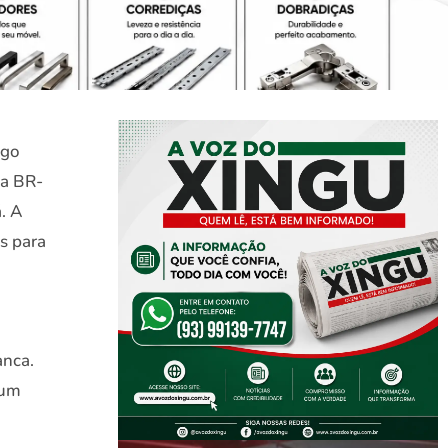
ngo
da BR-
. A
s para
anca.
 um