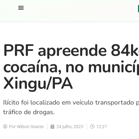
PRF apreende 84k
cocaína, no municí
Xingu/PA
Ilícito foi localizado em veículo transportad
tráfico de drogas.
Por
Wilson Soares
24 julho, 2023
12:27