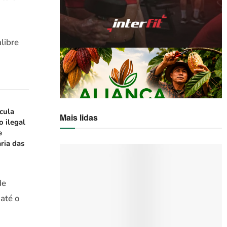
libre
icula
Mais lidas
o ilegal
e
ria das
de
 até o