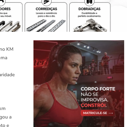
 no KM
 uma
aridade
i
3km
gou a
to e