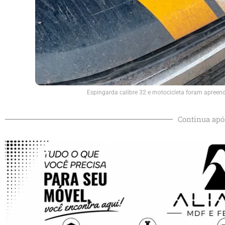
Espingarda calibre 32 e motocicleta foram apree
Continua apó