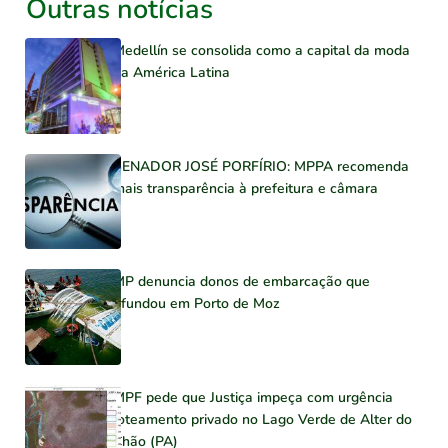
Outras notícias
Medellín se consolida como a capital da moda
na América Latina
SENADOR JOSÉ PORFÍRIO: MPPA recomenda
mais transparência à prefeitura e câmara
MP denuncia donos de embarcação que
afundou em Porto de Moz
MPF pede que Justiça impeça com urgência
loteamento privado no Lago Verde de Alter do
Chão (PA)