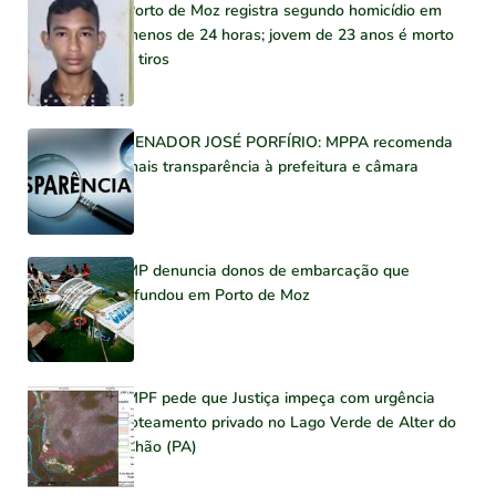
Porto de Moz registra segundo homicídio em
menos de 24 horas; jovem de 23 anos é morto
a tiros
SENADOR JOSÉ PORFÍRIO: MPPA recomenda
mais transparência à prefeitura e câmara
MP denuncia donos de embarcação que
afundou em Porto de Moz
MPF pede que Justiça impeça com urgência
loteamento privado no Lago Verde de Alter do
Chão (PA)